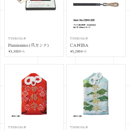
TSUBOSAN
TSUBOSAN
Pianissimo(爪カンナ)
CANIBA
¥3,300
¥5,280
から
から
TSUBOSAN
TSUBOSAN